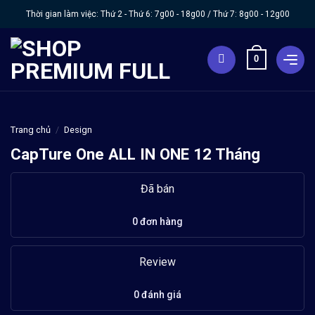
Chuyển
Thời gian làm việc: Thứ 2 - Thứ 6:
7g00 - 18g00
/ Thứ 7:
8g00 - 12g00
đến
nội
0
dung
Trang chủ
/
Design
CapTure One ALL IN ONE 12 Tháng
Đã bán
0 đơn hàng
Review
0 đánh giá