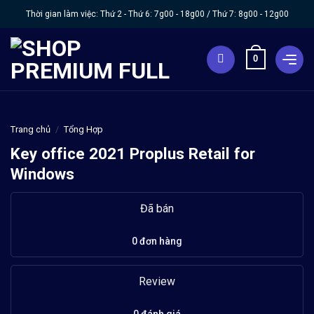
Chuyển
Thời gian làm việc: Thứ 2 - Thứ 6:
7g00 - 18g00
/ Thứ 7:
8g00 - 12g00
đến
nội
0
dung
Trang chủ
/
Tổng Hợp
Key office 2021 Proplus Retail for
Windows
Đã bán
0 đơn hàng
Review
0 đánh giá