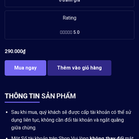
Rating
5.0
290.000
₫
Mua ngay
Thêm vào giỏ hàng
THÔNG TIN
SẢN PHẨM
Sau khi mua, quý khách sẽ được cấp tài khoản có thể sử
dụng liên tục, không cần đổi tài khoản và ngắt quãng
giữa chừng.
Một Số tài khoản trên Shop Vui lòng
không thay đổi
mật