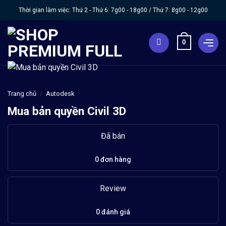
Chuyển
Thời gian làm việc: Thứ 2 - Thứ 6:
7g00 - 18g00
/ Thứ 7:
8g00 - 12g00
đến
nội
0
dung
Trang chủ
/
Autodesk
Mua bản quyền Civil 3D
Đã bán
0 đơn hàng
Review
0 đánh giá