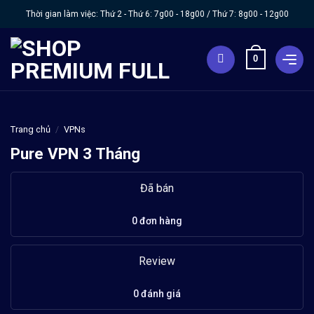
Chuyển
Thời gian làm việc: Thứ 2 - Thứ 6:
7g00 - 18g00
/ Thứ 7:
8g00 - 12g00
đến
nội
0
dung
Trang chủ
/
VPNs
Pure VPN 3 Tháng
Đã bán
0 đơn hàng
Review
0 đánh giá