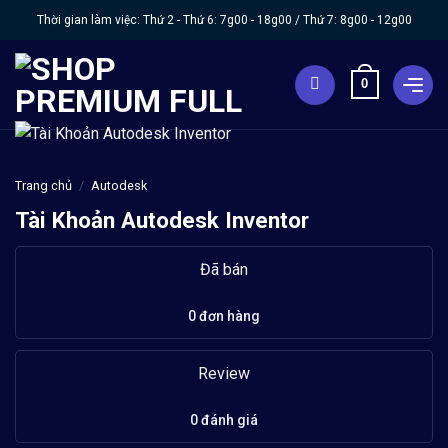
Chuyển
Thời gian làm việc: Thứ 2 - Thứ 6:
7g00 - 18g00
/ Thứ 7:
8g00 - 12g00
đến
nội
0
dung
Trang chủ
/
Autodesk
Tài Khoản Autodesk Inventor
Đã bán
0 đơn hàng
Review
0 đánh giá