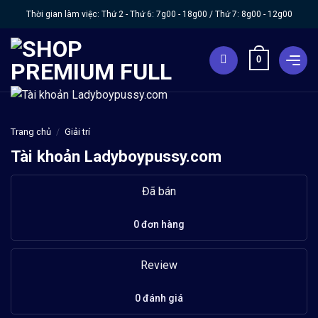
Chuyển
Thời gian làm việc: Thứ 2 - Thứ 6:
7g00 - 18g00
/ Thứ 7:
8g00 - 12g00
đến
nội
0
dung
Trang chủ
/
Giải trí
Tài khoản Ladyboypussy.com
Đã bán
0 đơn hàng
Review
0 đánh giá