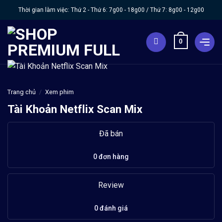
Chuyển
Thời gian làm việc: Thứ 2 - Thứ 6:
7g00 - 18g00
/ Thứ 7:
8g00 - 12g00
đến
nội
0
dung
Trang chủ
/
Xem phim
Tài Khoản Netflix Scan Mix
Đã bán
0 đơn hàng
Review
0 đánh giá